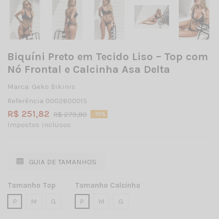
Biquíni Preto em Tecido Liso – Top com
Nó Frontal e Calcinha Asa Delta
Marca:
Geko Bikinis
Referência
0002600015
R$ 251,82
R$ 279,80
-10%
Impostos inclusos
GUIA DE TAMANHOS
Tamanho Top
Tamanho Calcinha
P
M
G
P
M
G