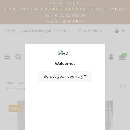
5% OFF NO PIX
FRETE GRÁTIS PARA REGIÕES SUL E SUDESTE NAS COMPRAS
ACIMA DE R$ 399,00
ATÉ 3X SEM JUROS
Entrega
Advertência Legal
Início
Wishlist (
0
)
0
Welcome!
Select your country
Início
Biquíni Preto em Tecido Liso – Top com Nó Frontal e
Calcinha Asa Delta
-10%