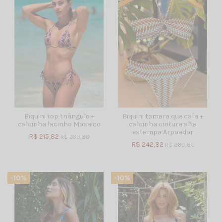
Biquini top triângulo +
Biquini tomara que caía +
calcinha lacinho Mosaico
calcinha cintura alta
estampa Arpoador
R$ 215,82
R$ 239,80
R$ 242,82
R$ 269,80
-10%
-10%