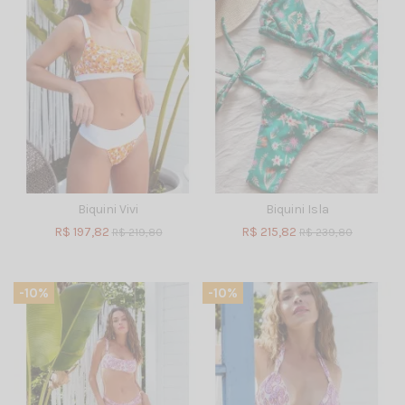
Biquini Vivi
Biquini Isla
R$ 197,82
R$ 215,82
R$ 219,80
R$ 239,80
-10%
-10%