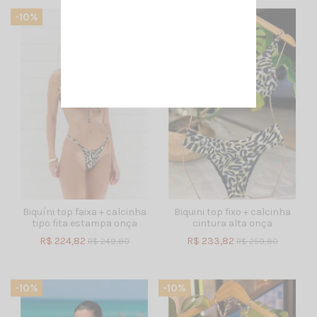
-10%
-10%
Biquíni top faixa + calcinha
Biquini top fixo + calcinha
tipo fita estampa onça
cintura alta onça
R$ 224,82
R$ 233,82
R$ 249,80
R$ 259,80
-10%
-10%