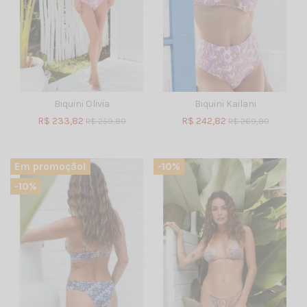
Biquini Olivia
Biquini Kailani
R$ 233,82
R$ 242,82
R$ 259,80
R$ 269,80
Em promoção!
-10%
-10%