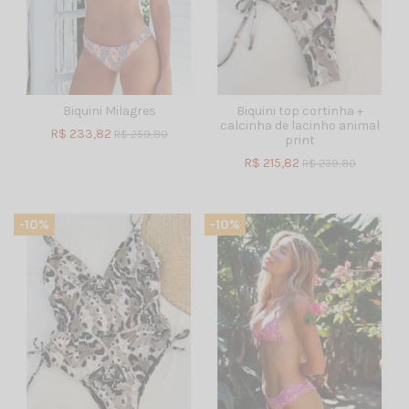
Biquini Milagres
Biquini top cortinha +
calcinha de lacinho animal
R$ 233,82
R$ 259,80
print
R$ 215,82
R$ 239,80
-10%
-10%