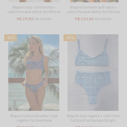
Biquini top cortininha +
Biquini tomara quê caía +
calcinha asa delta Hortência
calcinha asa delta Hortência
R$ 215,82
R$ 233,82
R$ 239,80
R$ 259,80
-10%
-10%
Biquini calcinha alta + top
Biquini top regata + calcinha
regata Formentera
hotpant estampa Bingin