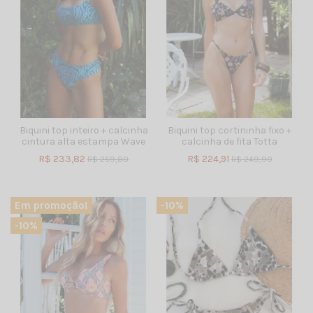
Biquini top inteiro + calcinha
Biquini top cortininha fixo +
cintura alta estampa Wave
calcinha de fita Totta
R$ 233,82
R$ 224,91
R$ 259,80
R$ 249,90
Em promoção!
-10%
-10%