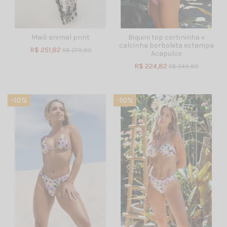
Maiô animal print
Biquini top cortininha +
calcinha borboleta estampa
R$ 251,82
R$ 279,80
Acapulco
R$ 224,82
R$ 249,80
-10%
-10%