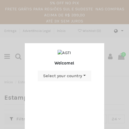
5% OFF NO PIX
FRETE GRÁTIS PARA REGIÕES SUL E SUDESTE NAS COMPRAS
ACIMA DE R$ 399,00
ATÉ 3X SEM JUROS
Entrega
Advertência Legal
Início
Wishlist (
0
)
0
Welcome!
Select your country
Início
Estampados
Estampados
Filtro
Selecionar
24