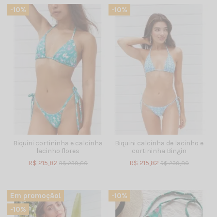
-10%
-10%
Biquini cortininha e calcinha
Biquini calcinha de lacinho e
lacinho flores
cortininha Bingin
R$ 215,82
R$ 215,82
R$ 239,80
R$ 239,80
Em promoção!
-10%
-10%