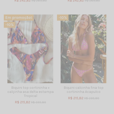
R$ 242,82
R$ 242,82
R$ 269,80
R$ 269,80
Em promoção!
-10%
-10%
Biquini top cortininha +
Biquini calcinha fina top
calçinha asa delta estampa
cortininha Acapulco
Tropical
R$ 215,82
R$ 239,80
R$ 215,82
R$ 239,80