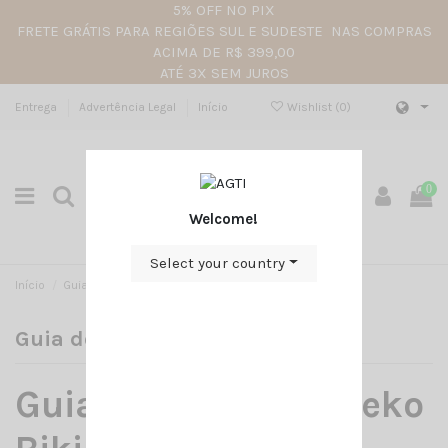
5% OFF NO PIX
FRETE GRÁTIS PARA REGIÕES SUL E SUDESTE NAS COMPRAS
ACIMA DE R$ 399,00
ATÉ 3X SEM JUROS
Entrega
Advertência Legal
Início
Wishlist (
0
)
0
Welcome!
Select your country
Início
Guia dos Biquínis Geko Bikinis
Guia dos Biquínis Geko Bikinis
Guia dos Biquínis Geko