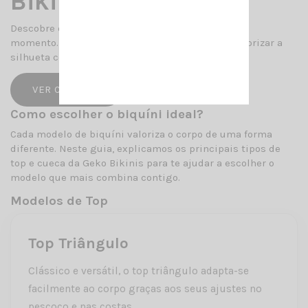
Bikinis
Descobre o biquíni ideal para o teu estilo, corpo e
momento. Modelos brasileiros pensados para valorizar a
silhueta com conforto, qualidade e elegância.
VER COLEÇÃO
Como escolher o biquíni ideal?
Cada modelo de biquíni valoriza o corpo de uma forma
diferente. Neste guia, explicamos os principais tipos de
top e cueca da Geko Bikinis para te ajudar a escolher o
modelo que mais combina contigo.
Modelos de Top
Top Triângulo
Clássico e versátil, o top triângulo adapta-se
facilmente ao corpo graças aos seus ajustes no
pescoço e nas costas.