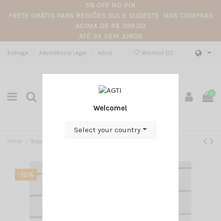
5% OFF NO PIX
FRETE GRÁTIS PARA REGIÕES SUL E SUDESTE NAS COMPRAS
ACIMA DE R$ 399,00
ATÉ 3X SEM JUROS
Entrega
Advertência Legal
Início
Wishlist (
0
)
0
Welcome!
Select your country
Início
Biquini top cortininha + calcinha de fita rosa pink
-10%