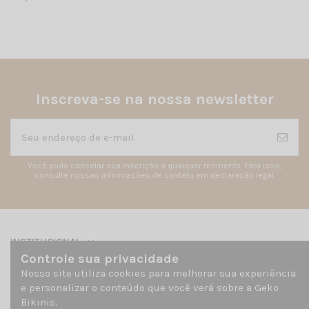
Inscreva-se na nossa newsletter
Você pode cancelar sua inscrição a qualquer momento. Para isso,
consulte nossas informações de contato em declaração legal.
INSTITUCIONAL
Controle sua privacidade
Nosso site utiliza cookies para melhorar sua experiência
Contato
e personalizar o conteúdo que você verá sobre a Geko
Bikinis.