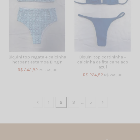
Biquini top regata + calcinha
Biquini top cortininha +
hotpant estampa Bingin
calcinha de fita canelado
azul
R$ 242,82
R$ 269,80
R$ 224,82
R$ 249,80
1
2
3
…
5