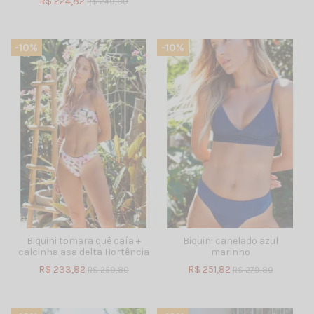
R$ 224,82
R$ 249,80
-10%
-10%
Biquini tomara quê caía +
Biquini canelado azul
calcinha asa delta Hortência
marinho
R$ 233,82
R$ 251,82
R$ 259,80
R$ 279,80