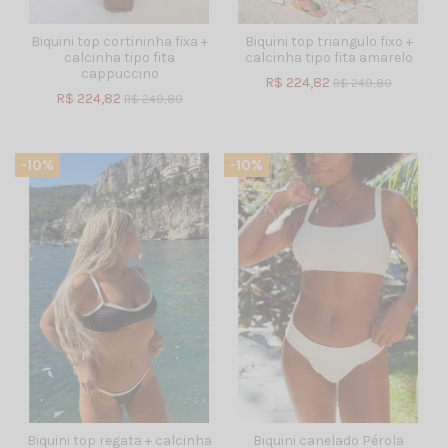
Biquini top cortininha fixa +
Biquini top triangulo fixo +
calcinha tipo fita
calcinha tipo fita amarelo
cappuccino
R$ 224,82
R$ 249,80
R$ 224,82
R$ 249,80
-10%
-10%
Biquini top regata + calcinha
Biquini canelado Pérola