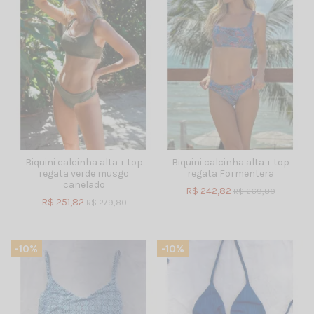
Biquini calcinha alta + top
Biquini calcinha alta + top
regata verde musgo
regata Formentera
canelado
R$ 242,82
R$ 269,80
R$ 251,82
R$ 279,80
-10%
-10%