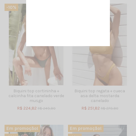
-10%
-10%
Biquini top cortininha +
Biquini top regata + cueca
calcinha fita canelado verde
asa delta mostarda
musgo
canelado
R$ 224,82
R$ 251,82
R$ 249,80
R$ 279,80
Em promoção!
Em promoção!