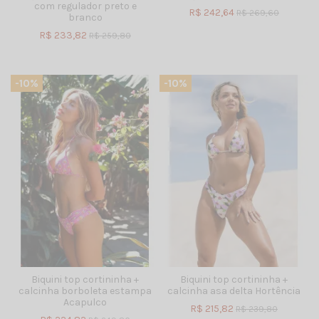
com regulador preto e
R$ 242,64
R$ 269,60
branco
R$ 233,82
R$ 259,80
-10%
-10%
Biquini top cortininha +
Biquini top cortininha +
calcinha borboleta estampa
calcinha asa delta Hortência
Acapulco
R$ 215,82
R$ 239,80