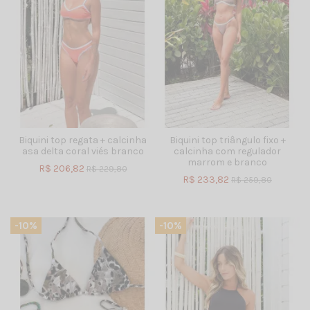
Biquini top regata + calcinha
Biquini top triângulo fixo +
asa delta coral viés branco
calcinha com regulador
marrom e branco
R$ 206,82
R$ 229,80
R$ 233,82
R$ 259,80
-10%
-10%