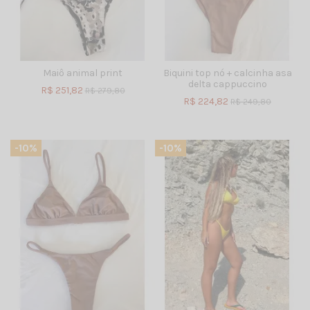
Maiô animal print
Biquini top nó + calcinha asa
delta cappuccino
R$ 251,82
R$ 279,80
R$ 224,82
R$ 249,80
-10%
-10%