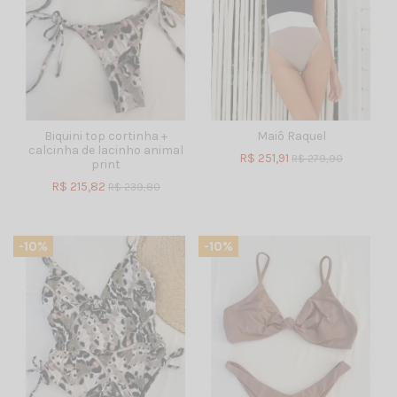
Biquini top cortinha +
Maiô Raquel
calcinha de lacinho animal
R$ 251,91
R$ 279,90
print
R$ 215,82
R$ 239,80
-10%
-10%