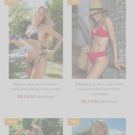
-10%
-10%
Biquini top cortininha +
Biquini top nó + calcinha
calcinha de lacinho preto
cintura alta vermelho
canelado
R$ 215,82
R$ 239,80
R$ 251,82
R$ 279,80
-10%
-10%