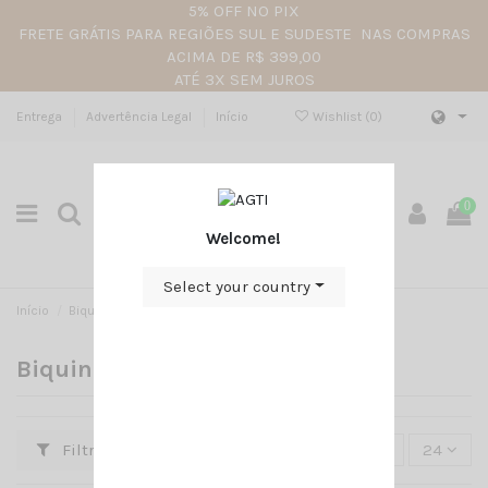
5% OFF NO PIX
FRETE GRÁTIS PARA REGIÕES SUL E SUDESTE NAS COMPRAS
ACIMA DE R$ 399,00
ATÉ 3X SEM JUROS
Entrega
Advertência Legal
Início
Wishlist (
0
)
0
Welcome!
Select your country
Início
Biquinis
Biquinis
Filtro
Selecionar
24