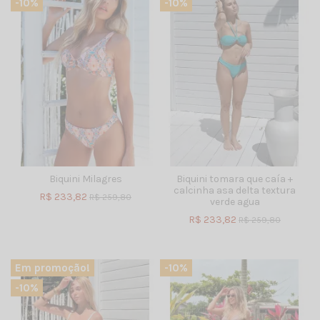
-10%
-10%
Biquini Milagres
Biquini tomara que caía +
calcinha asa delta textura
R$ 233,82
R$ 259,80
verde agua
R$ 233,82
R$ 259,80
Em promoção!
-10%
-10%